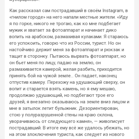
Как рассказал сам пострадавший в своём Instagram, в
«гнилом городе» на него
напали местные жители. «Иду
я по горке, никого не трогаю, как ко мне подбегает
мужик и хватает за фотоаппарат и начинает дико
вопить на арабском, размахивая кулаками. Я стараюсь
его успокоить, говорю что из России, турист. Но он
настойчиво держит меня за фотоаппарат и рюкзак и
тащит в сторонку. Пытаюсь вырвать фотоаппарат, но
он бьет меня по лицу, падаю на землю, он
размахивается камерой, желая разбить, приходится
принять бой на чужой земле… Он падает, наконец
отпустив камеру. Перехожу на удушающий сверху, он
вопит и старается взять камень, но я ему мешаю,
продолжаю удушающий, но подбегают трое его
друзей, я внезапно оказываюсь на земле вниз лицом и
мне в затылок летит булыжник. Дезориентирован,
стою у полуразрушенной стены на краю склона,
уворачиваюсь от следующего камня», — живописует
пострадавший. В итоге ему всё же удалось убежать, но
на этом злоключения туриста, как следует из нового