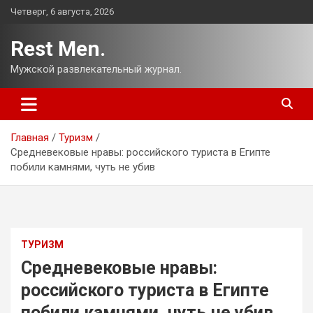
Перейти
Четверг, 6 августа, 2026
к
содержимому
Rest Men.
Мужской развлекательный журнал.
Главная
Туризм
Средневековые нравы: российского туриста в Египте
побили камнями, чуть не убив
ТУРИЗМ
Средневековые нравы:
российского туриста в Египте
побили камнями, чуть не убив