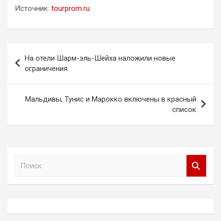
Источник:
tourprom.ru
Навигация
На отели Шарм-эль-Шейха наложили новые
по
ограничения
записям
Мальдивы, Тунис и Марокко включены в красный
список
П
о
и
с
к