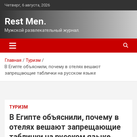
Перейти
Четверг, 6 августа, 2026
к
содержимому
Rest Men.
Мужской развлекательный журнал.
Главная
Туризм
В Египте объяснили, почему в отелях вешают
запрещающие таблички на русском языке
ТУРИЗМ
В Египте объяснили, почему в
отелях вешают запрещающие
таблички на русском языке