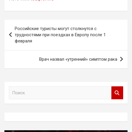
Навигация
Российские туристы могут столкнутся с
по
трудностями при поездках в Европу после 1
февраля
записям
Врач назвал «утренний» симптом рака
П
о
и
с
к