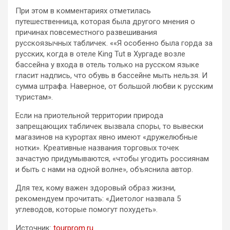
При этом в комментариях отметилась
путешественница, которая была другого мнения о
причинах повсеместного развешивания
русскоязычных табличек. ««Я особенно была горда за
русских, когда в отеле King Tut в Хургаде возле
бассейна у входа в отель только на русском языке
гласит надпись, что обувь в бассейне мыть нельзя. И
сумма штрафа. Наверное, от большой любви к русским
туристам».
Если на приотельной территории природа
запрещающих табличек вызвала споры, то вывески
магазинов на курортах явно имеют «дружелюбные
нотки». Креативные названия торговых точек
зачастую придумываются, «чтобы угодить россиянам
и быть с нами на одной волне», объяснила автор.
Для тех, кому важен здоровый образ жизни,
рекомендуем прочитать: «Диетолог назвала 5
углеводов, которые помогут похудеть».
Источник:
tourprom.ru