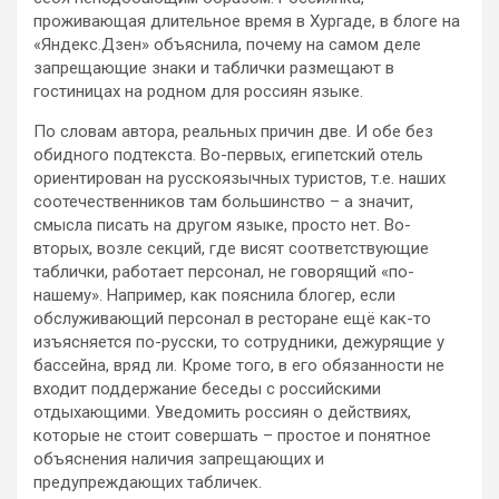
проживающая длительное время в Хургаде, в
блоге на
«Яндекс.Дзен» объяснила, почему на самом деле
запрещающие знаки и таблички размещают в
гостиницах на родном для россиян языке.
По словам автора, реальных причин две. И обе без
обидного подтекста. Во-первых, египетский отель
ориентирован на русскоязычных туристов, т.е. наших
соотечественников там большинство – а значит,
смысла писать на другом языке, просто нет. Во-
вторых, возле секций, где висят соответствующие
таблички, работает персонал, не говорящий «по-
нашему». Например, как пояснила блогер, если
обслуживающий персонал в ресторане ещё как-то
изъясняется по-русски, то сотрудники, дежурящие у
бассейна, вряд ли. Кроме того, в его обязанности не
входит поддержание беседы с российскими
отдыхающими. Уведомить россиян о действиях,
которые не стоит совершать – простое и понятное
объяснения наличия запрещающих и
предупреждающих табличек.