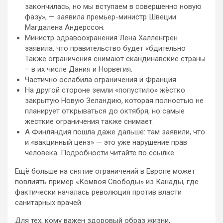
закончилась, но мы вступаем в совершенно новую
фазу», — заявила премьер-министр Швеции
Магдалена Андерссон.
Министр здравоохранения Лена Халленгрен
заявила, что правительство будет «бдительно
Также ограничения снимают скандинавские страны
– в их числе Дания и Норвегия.
Частично ослабила ограничения и Франция.
На другой стороне земли «попустило» жёстко
закрытую Новую Зеландию, которая полностью не
планирует открываться до октября, но самые
жесткие ограничения также снимает.
А Финляндия пошла даже дальше: там заявили, что
и «вакцинный ценз» — это уже нарушение прав
человека. Подробности читайте по ссылке.
Ещё больше на снятие ограничений в Европе может
повлиять пример «Комвоя Свободы» из Канады, где
фактически началась революция против власти
санитарных врачей.
Для тех, кому важен здоровый образ жизни,