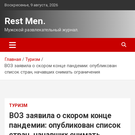
Перейти
Воскресенье, 9 августа, 2026
к
содержимому
Rest Men.
Мужской развлекательный журнал.
Главная
Туризм
ВОЗ заявила о скором конце пандемии: опубликован
список стран, начавших снимать ограничения
ТУРИЗМ
ВОЗ заявила о скором конце
пандемии: опубликован список
стран, начавших снимать