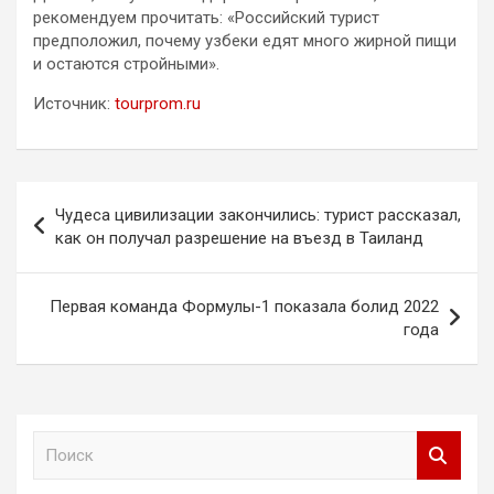
рекомендуем прочитать: «Российский турист
предположил, почему узбеки едят много жирной пищи
и остаются стройными».
Источник:
tourprom.ru
Навигация
Чудеса цивилизации закончились: турист рассказал,
по
как он получал разрешение на въезд в Таиланд
записям
Первая команда Формулы-1 показала болид 2022
года
П
о
и