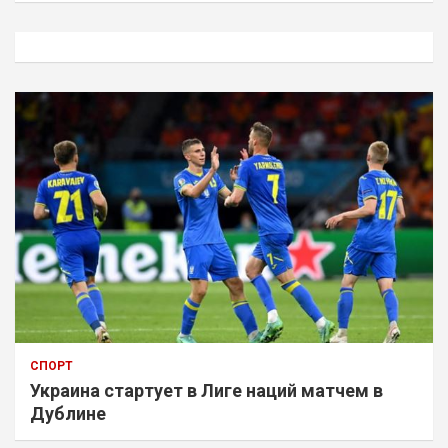
с
к
СПОРТ
Украина стартует в Лиге наций матчем в
Дублине