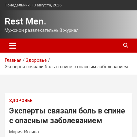
Перейти
Понедельник, 10 августа, 2026
к
содержимому
Rest Men.
Мужской развлекательный журнал.
Главная
Здоровье
Эксперты связали боль в спине с опасным заболеванием
ЗДОРОВЬЕ
Эксперты связали боль в спине
с опасным заболеванием
Мария Иглина