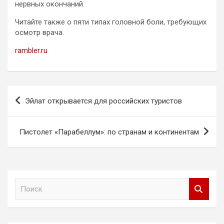
нервных окончаний.
Читайте также о пяти типах головной боли, требующих
осмотр врача.
rambler.ru
Навигация
Эйлат открывается для российских туристов
по
записям
Пистолет «Парабеллум»: по странам и континентам
П
о
и
с