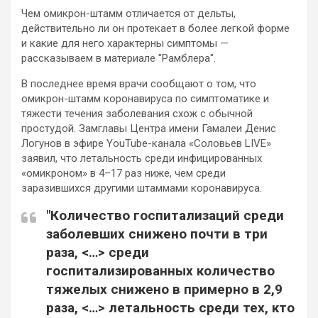
Чем омикрон-штамм отличается от дельты,
действительно ли он протекает в более легкой форме
и какие для него характерны симптомы —
рассказываем в материале "Рамблера".
В последнее время врачи сообщают о том, что
омикрон-штамм коронавируса по
симптоматике и
тяжести течения заболевания схож с обычной
простудой. Замглавы Центра имени Гамалеи Денис
Логунов в эфире YouTube-канала «Соловьев LIVE»
заявил, что летальность среди инфицированных
«омикроном» в 4–17 раз ниже, чем среди
заразившихся другими штаммами коронавируса.
"Количество госпитализаций среди
заболевших снижено почти в три
раза, <…> среди
госпитализированных количество
тяжелых снижено в примерно в 2,9
раза, <…> летальность среди тех, кто