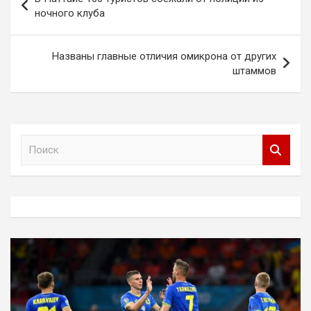
по
ночного клуба
записям
Названы главные отличия омикрона от других
штаммов
П
о
и
с
к