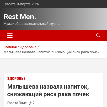
Перейти
Суббота, 8 августа, 2026
к
содержимому
Rest Men.
Мужской развлекательный журнал.
Главная
Здоровье
Малышева назвала напиток, снижающий риск рака почек
ЗДОРОВЬЕ
Малышева назвала напиток,
снижающий риск рака почек
Газета.Ruиещё 2