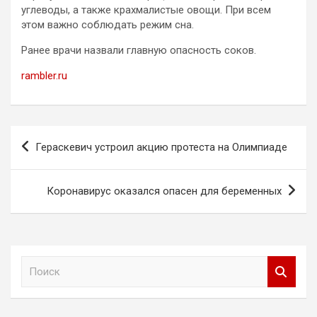
углеводы, а также крахмалистые овощи. При всем
этом важно соблюдать режим сна.
Ранее врачи назвали главную опасность соков.
rambler.ru
Навигация
Гераскевич устроил акцию протеста на Олимпиаде
по
записям
Коронавирус оказался опасен для беременных
П
о
и
с