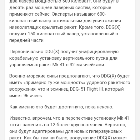
два лазера мощностью 600 киловатт. Они будут в
десять раз мощнее лазерных систем, которые
применяют сейчас. Эксперты называют 600-
киловаттный лазер оптимальным для уничтожения
низколетящих крылатых ракет. Кроме того, DDG(X)
получит 150-киловаттный лазер, установленный в
передней части.
Первоначально DDG(X) получит унифицированную
корабельную установку вертикального пуска для
управляемых ракет Mk 41 с 32-мя ячейками.
Военно-морские силы предполагают, что DDG(X) будет
иметь «примерно ту же мощность» ударного ракетного
вооружения, что и эсминец DDG-51 Flight III, который
имеет 96 ячеек.
Как именно это будет достигнуто, пока неясно.
Известно, впрочем, что в перспективе установку Mk 41
хотят заменить на 12 более крупных ячеек. Вероятно,
они будут адаптированы для новых гиперзвуковых
ракет. Как бы там ни было, вооружение DDG(X) может