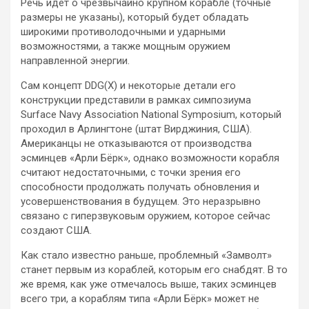
Речь идет о чрезвычайно крупном корабле (точные
размеры не указаны), который будет обладать
широкими противолодочными и ударными
возможностями, а также мощным оружием
направленной энергии.
Сам концепт DDG(X) и некоторые детали его
конструкции представили в рамках симпозиума
Surface Navy Association National Symposium, который
проходил в Арлингтоне (штат Вирджиния, США).
Американцы не отказываются от производства
эсминцев «Арли Бёрк», однако возможности корабля
считают недостаточными, с точки зрения его
способности продолжать получать обновления и
усовершенствования в будущем. Это неразрывно
связано с гиперзвуковым оружием, которое сейчас
создают США.
Как стало известно раньше, проблемный «Замволт»
станет первым из кораблей, которым его снабдят. В то
же время, как уже отмечалось выше, таких эсминцев
всего три, а кораблям типа «Арли Бёрк» может не