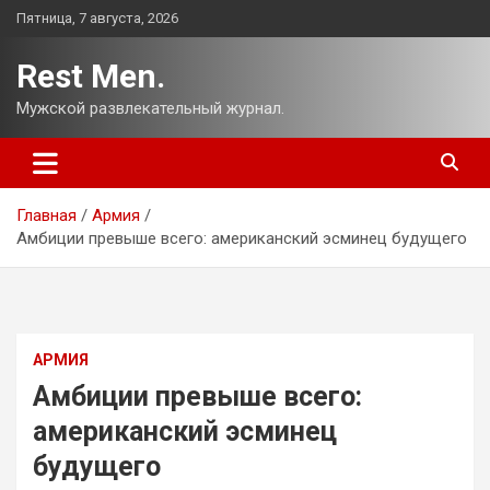
Перейти
Пятница, 7 августа, 2026
к
содержимому
Rest Men.
Мужской развлекательный журнал.
Главная
Армия
Амбиции превыше всего: американский эсминец будущего
АРМИЯ
Амбиции превыше всего:
американский эсминец
будущего