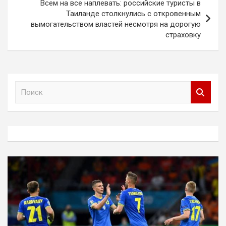
Всем на все наплевать: российские туристы в
Таиланде столкнулись с откровенным
вымогательством властей несмотря на дорогую
страховку
П
о
и
с
к