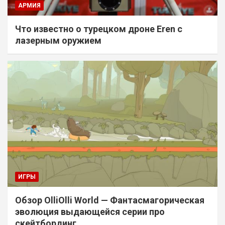
АРМИЯ
Что известно о турецком дроне Eren с
лазерным оружием
ИГРЫ
Обзор OlliOlli World — Фантасмагорическая
эволюция выдающейся серии про
скейтбординг