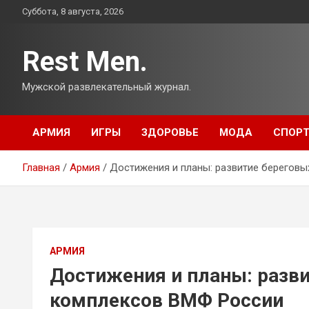
Перейти
Суббота, 8 августа, 2026
к
содержимому
Rest Men.
Мужской развлекательный журнал.
АРМИЯ
ИГРЫ
ЗДОРОВЬЕ
МОДА
СПОР
Главная
Армия
Достижения и планы: развитие берегов
АРМИЯ
Достижения и планы: разв
комплексов ВМФ России