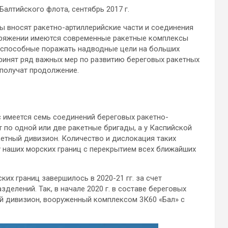
алтийского флота, сентябрь 2017 г.
ы вносят ракетно-артиллерийские части и соединения
поряжении имеются современные
ракетные комплексы
, способные поражать надводные цели на больших
принят ряд важных мер по развитию береговых ракетных
 получат продолжение.
 имеется семь соединений береговых ракетно-
 по одной или две ракетные бригады, а у Каспийской
кетный дивизион. Количество и дислокация таких
 наших морских границ с перекрытием всех ближайших
их границ завершилось в 2020-21 гг. за счет
делений. Так, в начале 2020 г. в составе береговых
й дивизион, вооруженный комплексом 3К60 «Бал» с