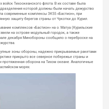
х войск Тихоокеанского флота. В их составе была
подразделения которой должны были начать дежурство
ила современные комплексы 3К55 «Бастион», при
нную защиту берегов страны от Чукотки до Курил.
вание комплексов «Бастион» на о. Матуа (Курильские
озвели на острове модульный городок, а также
ачале декабря Минобороны сообщило о переброске на
ежурства.
рупные зоны обороны, надежно прикрываемые ракетами
Арктике прикрыто все северное побережье страны и
и протяженная оборона на Тихом океане. Аналогичные
аспийском морях.