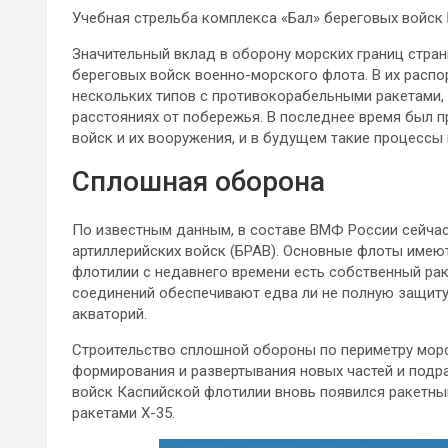
Учебная стрельба комплекса «Бал» береговых войск Б
Значительный вклад в оборону морских границ стран
береговых войск военно-морского флота. В их рас
нескольких типов с противокорабельными ракетами
расстояниях от побережья. В последнее время был 
войск и их вооружения, и в будущем такие процессы
Сплошная оборона
По известным данным, в составе ВМФ России сейчас
артиллерийских войск (БРАВ). Основные флоты имеют
флотилии с недавнего времени есть собственный ра
соединений обеспечивают едва ли не полную защиту
акваторий.
Строительство сплошной обороны по периметру морск
формирования и развертывания новых частей и подраз
войск Каспийской флотилии вновь появился ракетны
ракетами Х-35.