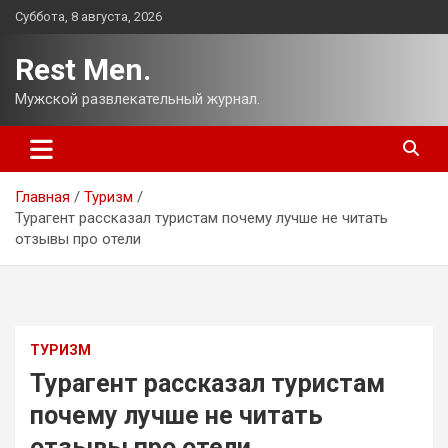
Перейти
Суббота, 8 августа, 2026
к
содержимому
Rest Men.
Мужской развлекательный журнал.
Главная
Туризм
Турагент рассказал туристам почему лучше не читать
отзывы про отели
ТУРИЗМ
Турагент рассказал туристам
почему лучше не читать
отзывы про отели