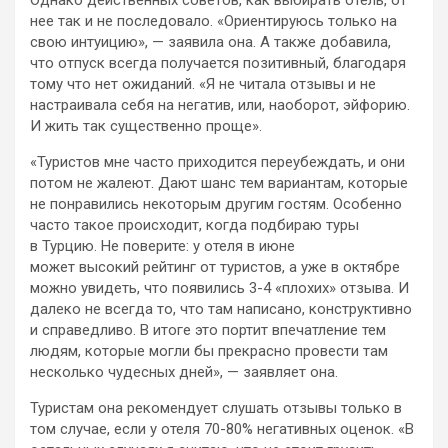
Однако действенных советов, как выбирать отель, от
нее так и не последовало. «Ориентируюсь только на
свою интуицию», — заявила она. А также добавила,
что отпуск всегда получается позитивный, благодаря
тому что нет ожиданий. «Я не читала отзывы и не
настраивала себя на негатив, или, наоборот, эйфорию.
И жить так существенно проще».
«Туристов мне часто приходится переубеждать, и они
потом не жалеют. Дают шанс тем вариантам, которые
не понравились некоторым другим гостям. Особенно
часто такое происходит, когда подбираю туры
в Турцию. Не поверите: у отеля в июне
может высокий рейтинг от туристов, а уже в октябре
можно увидеть, что появились 3-4 «плохих» отзыва. И
далеко не всегда то, что там написано, конструктивно
и справедливо. В итоге это портит впечатление тем
людям, которые могли бы прекрасно провести там
несколько чудесных дней», — заявляет она.
Туристам она рекомендует слушать отзывы только в
том случае, если у отеля 70-80% негативных оценок. «В