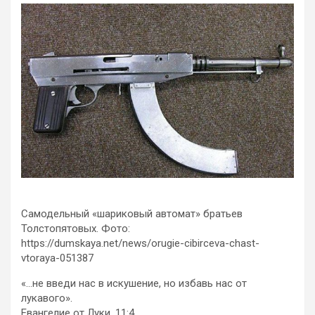
Самодельный «шариковый автомат» братьев
Толстопятовых. Фото:
https://dumskaya.net/news/orugie-cibirceva-chast-
vtoraya-051387
«…не введи нас в искушение, но избавь нас от
лукавого».
Евангелие от Луки, 11:4