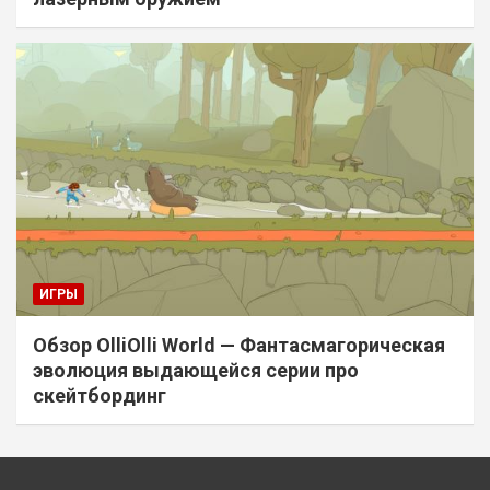
ИГРЫ
Обзор OlliOlli World — Фантасмагорическая
эволюция выдающейся серии про
скейтбординг