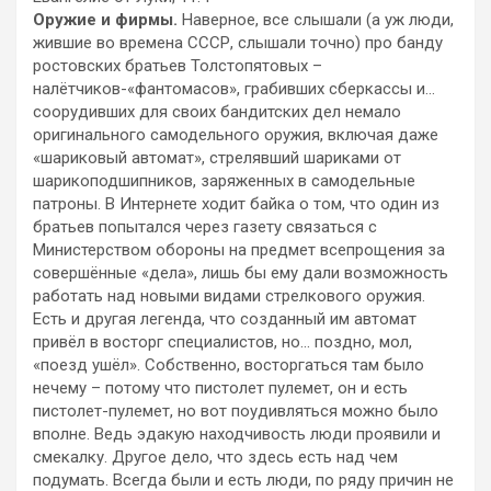
Оружие и фирмы.
Наверное, все слышали (а уж люди,
жившие во времена СССР, слышали точно) про
банду
ростовских братьев Толстопятовых –
налётчиков-«фантомасов», грабивших сберкассы и…
соорудивших для своих бандитских дел немало
оригинального самодельного оружия, включая даже
«шариковый автомат», стрелявший шариками от
шарикоподшипников, заряженных в самодельные
патроны. В Интернете ходит байка о том, что один из
братьев попытался через газету связаться с
Министерством обороны на предмет всепрощения за
совершённые «дела», лишь бы ему дали возможность
работать над новыми видами стрелкового оружия.
Есть и другая легенда, что созданный им автомат
привёл в восторг специалистов, но… поздно, мол,
«поезд ушёл». Собственно, восторгаться там было
нечему – потому что пистолет пулемет, он и есть
пистолет-пулемет, но вот поудивляться можно было
вполне. Ведь эдакую находчивость люди проявили и
смекалку. Другое дело, что здесь есть над чем
подумать. Всегда были и есть люди, по ряду причин не