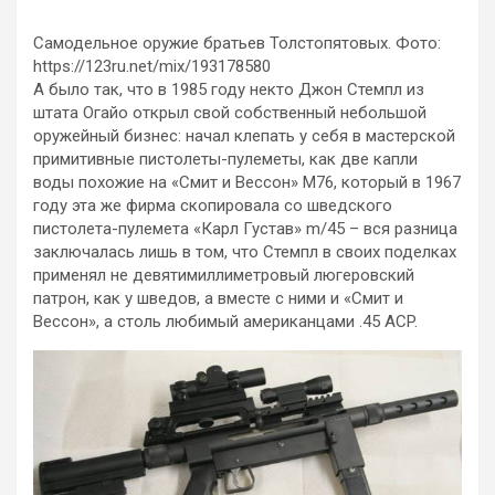
Самодельное оружие братьев Толстопятовых. Фото:
https://123ru.net/mix/193178580
А было так, что в 1985 году некто Джон Стемпл из
штата Огайо открыл свой собственный небольшой
оружейный бизнес: начал клепать у себя в мастерской
примитивные пистолеты-пулеметы, как две капли
воды похожие на «Смит и Вессон» M76, который в 1967
году эта же фирма скопировала со шведского
пистолета-пулемета «Карл Густав» m/45 – вся разница
заключалась лишь в том, что Стемпл в своих поделках
применял не девятимиллиметровый люгеровский
патрон, как у шведов, а вместе с ними и «Смит и
Вессон», а столь любимый американцами .45 ACP.