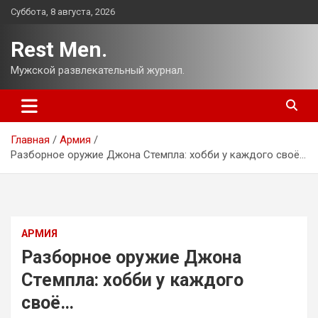
Перейти
Суббота, 8 августа, 2026
к
содержимому
Rest Men.
Мужской развлекательный журнал.
Главная
Армия
Разборное оружие Джона Стемпла: хобби у каждого своё…
АРМИЯ
Разборное оружие Джона
Стемпла: хобби у каждого
своё…