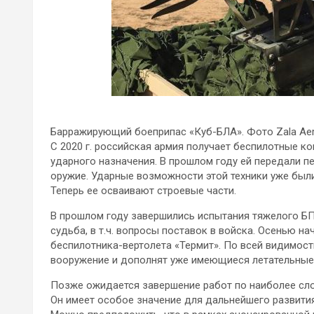
Барражирующий боеприпас «Куб-БЛА». Фото Zala Ae
С 2020 г. российская армия получает беспилотные к
ударного назначения. В прошлом году ей передали п
оружие. Ударные возможности этой техники уже были
Теперь ее осваивают строевые части.
В прошлом году завершились испытания тяжелого БП
судьба, в т.ч. вопросы поставок в войска. Осенью н
беспилотника-вертолета «Термит». По всей видимост
вооружение и дополнят уже имеющиеся летательные
Позже ожидается завершение работ по наиболее сл
Он имеет особое значение для дальнейшего развития