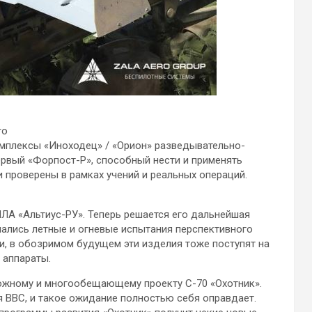
ro
омплексы «Иноходец» / «Орион» разведывательно-
ервый «Форпост-Р», способный нести и применять
 проверены в рамках учений и реальных операций.
ЛА «Альтиус-РУ». Теперь решается его дальнейшая
ачались летные и огневые испытания перспективного
и, в обозримом будущем эти изделия тоже поступят на
 аппараты.
ожному и многообещающему проекту С-70 «Охотник».
 ВВС, и такое ожидание полностью себя оправдает.