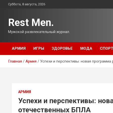
Перейти
Суббота, 8 августа, 2026
к
содержимому
Rest Men.
Мужской развлекательный журнал.
АРМИЯ
ИГРЫ
ЗДОРОВЬЕ
МОДА
СПОР
Главная
Армия
Успехи и перспективы: новая программа
АРМИЯ
Успехи и перспективы: нов
отечественных БПЛА