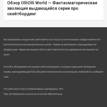
Обзор OlliOlli World — Фантасмагорическая
эволюция выдающейся серии про
скейтбординг
Все материалы на данном сайте взяты из открытых источников и предоставляются
исключительно в ознакомительных целях. Права на материалы принадлежат их
владельцам. Администрация сайта ответственности за содержание материала не
несет.
Если Вы обнаружили на нашем сайте материалы, которые нарушают авторские
права, принадлежащие Вам, Вашей компании или организации, пожалуйста, сообщите
нам.
На сайте могут быть опубликованы материалы 18+!
При цитировании ссылка на источник обязательна.