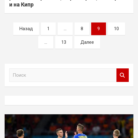
и на Кипр
Пагинация
Назад
1
…
8
9
10
записей
…
13
Далее
П
о
и
с
к