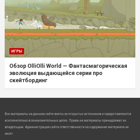
ИГРЫ
Обзор OlliOlli World — Фантасмагорическая
эволюция выдающейся серии про
скейтбординг
Все материалы на данном сайте взяты из открытых источников и предоставляются
исключительно в ознакомительных целях. Права на материалы принадлежат их
владельцам. Администрация сайта ответственности за содержание материала не
несет.