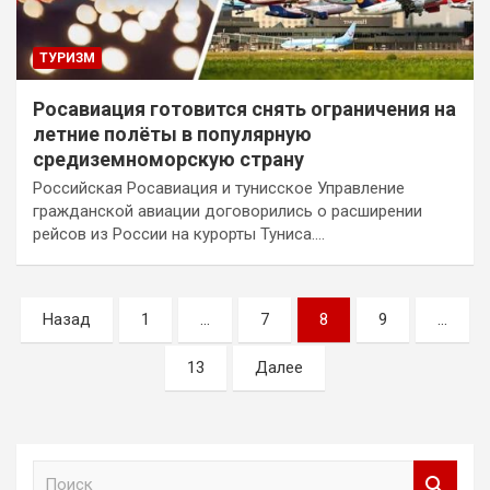
ТУРИЗМ
Росавиация готовится снять ограничения на
летние полёты в популярную
средиземноморскую страну
Российская Росавиация и тунисское Управление
гражданской авиации договорились о расширении
рейсов из России на курорты Туниса.…
Пагинация
Назад
1
…
7
8
9
…
записей
13
Далее
П