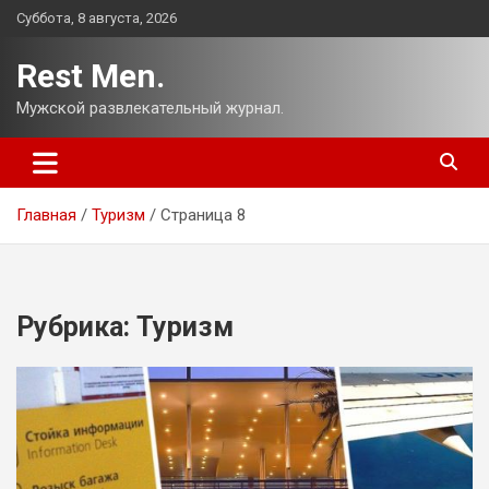
Перейти
Суббота, 8 августа, 2026
к
содержимому
Rest Men.
Мужской развлекательный журнал.
Главная
Туризм
Страница 8
Рубрика:
Туризм