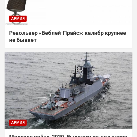
АРМИЯ
Револьвер «Веблей-Прайс»: калибр крупнее
не бывает
АРМИЯ
Морская война-2030. Выходим из-под удара