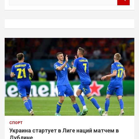
о
и
с
к
СПОРТ
Украина стартует в Лиге наций матчем в
Дублине