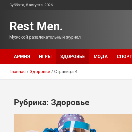
Перейти
Суббота, 8 августа, 2026
к
содержимому
Rest Men.
Мужской развлекательный журнал.
АРМИЯ
ИГРЫ
ЗДОРОВЬЕ
МОДА
СПОР
Главная
Здоровье
Страница 4
Рубрика:
Здоровье