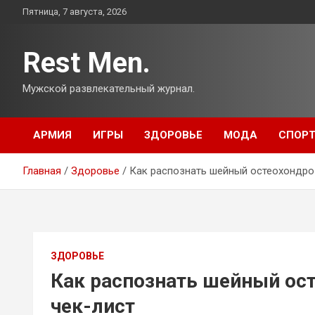
Перейти
Пятница, 7 августа, 2026
к
содержимому
Rest Men.
Мужской развлекательный журнал.
АРМИЯ
ИГРЫ
ЗДОРОВЬЕ
МОДА
СПОР
Главная
Здоровье
Как распознать шейный остеохондроз
ЗДОРОВЬЕ
Как распознать шейный ост
чек-лист