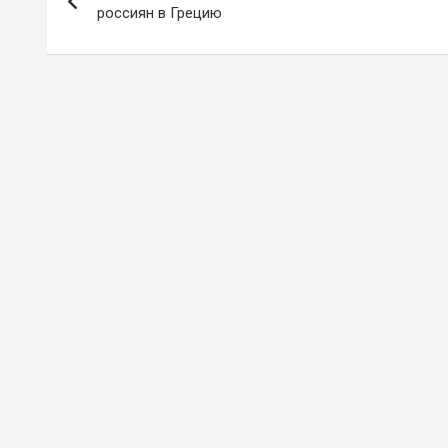
по
россиян в Грецию
записям