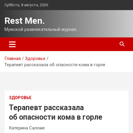
Перейти
Суббота, 8 августа, 2026
к
содержимому
Rest Men.
Мужской развлекательный журнал.
Главная
Здоровье
Терапевт рассказала об опасности кома в горле
ЗДОРОВЬЕ
Терапевт рассказала
об опасности кома в горле
Катерина Саломе